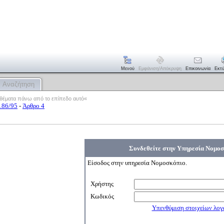
Μενού
Εμφάνιση/απόκρυψη
Επικοινωνία
Εκτ
Αναζήτηση