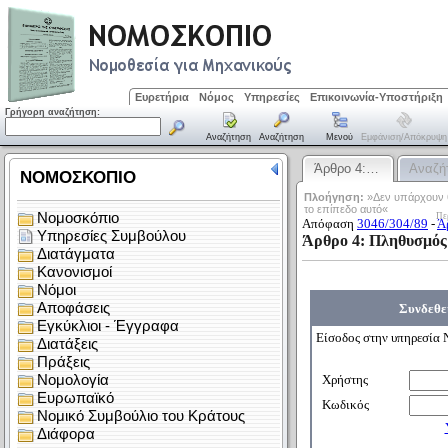
Ευρετήρια
Νόμος
Υπηρεσίες
Επικοινωνία-Υποστήριξη
Γρήγορη αναζήτηση:
Αναζήτηση
Αναζήτηση
Μενού
Εμφάνιση/απόκρυψη
Άρθρο 4:…
Αναζή