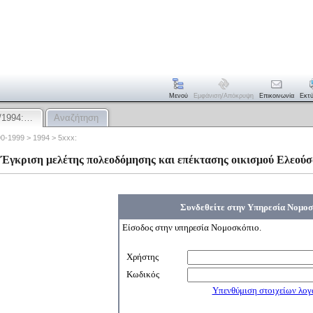
Μενού
Εμφάνιση/απόκρυψη
Επικοινωνία
Εκτ
/1994:…
Αναζήτηση