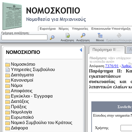
Ευρετήρια
Νόμος
Υπηρεσίες
Επικοινωνία-Υποστήριξη
Γρήγορη αναζήτηση:
Αναζήτηση
Αναζήτηση
Μενού
Εμφάνιση/απόκρυψη
Παράρτημα ΙΙ:…
Α