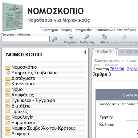
Ευρετήρια
Νόμος
Υπηρεσίες
Επικοινωνία-Υποστήριξη
Γρήγορη αναζήτηση:
Αναζήτηση
Αναζήτηση
Μενού
Εμφάνιση/απόκρυψη
Άρθρο 3
Αναζήτη