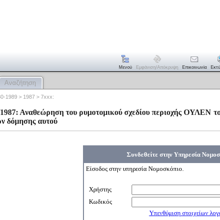
Μενού
Εμφάνιση/απόκρυψη
Επικοινωνία
Εκτ
Αναζήτηση