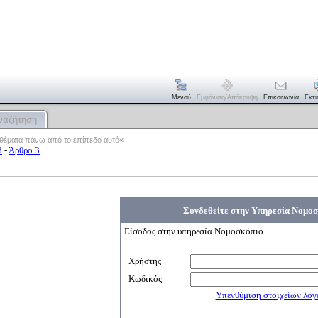
Μενού
Εμφάνιση/απόκρυψη
Επικοινωνία
Εκτ
ναζήτηση