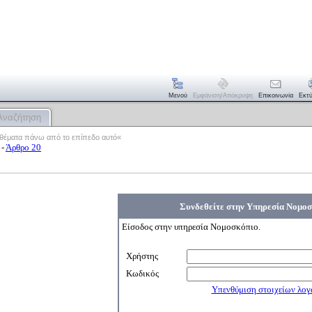
Μενού
Εμφάνιση/απόκρυψη
Επικοινωνία
Εκτ
Αναζήτηση