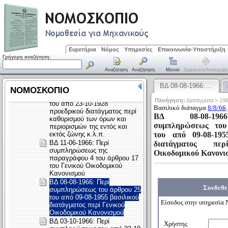
Ευρετήρια
Νόμος
Υπηρεσίες
Επικοινωνία-Υποστήριξη
Γρήγορη αναζήτηση:
Αναζήτηση
Αναζήτηση
Μενού
Εμφάνιση/απόκρυψη
ΒΔ 08-08-1966:…