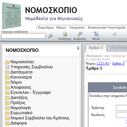
Ευρετήρια
Νόμος
Υπηρεσίες
Επικοινωνία-Υποστήριξη
Γρήγορη αναζήτηση:
Αναζήτηση
Αναζήτηση
Μενού
Εμφάνιση/απόκρυψη
Άρθρο 3
Αναζήτη