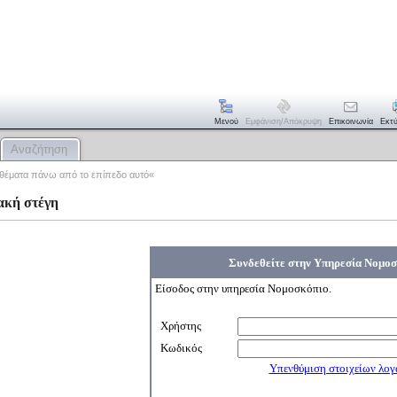
Μενού
Εμφάνιση/απόκρυψη
Επικοινωνία
Εκτ
Αναζήτηση