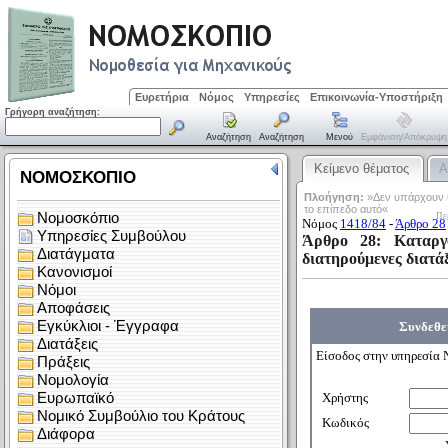
Ευρετήρια
Νόμος
Υπηρεσίες
Επικοινωνία-Υποστήριξη
Γρήγορη αναζήτηση:
Αναζήτηση
Αναζήτηση
Μενού
Εμφάνιση/απόκρυψη
Κείμενο θέματος
Α