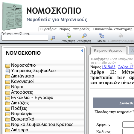
Ευρετήρια
Νόμος
Υπηρεσίες
Επικοινωνία-Υποστήριξη
Γρήγορη αναζήτηση:
Αναζήτηση
Αναζήτηση
Μενού
Εμφάνιση/απόκρυψη
Κείμενο θέματος
Α