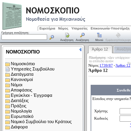
Ευρετήρια
Νόμος
Υπηρεσίες
Επικοινωνία-Υποστήριξη
Γρήγορη αναζήτηση:
Αναζήτηση
Αναζήτηση
Μενού
Εμφάνιση/απόκρυψη
Άρθρο 12
Αναζήτ