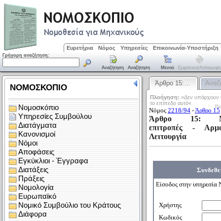
Ευρετήρια
Νόμος
Υπηρεσίες
Επικοινωνία-Υποστήριξη
Γρήγορη αναζήτηση:
Αναζήτηση
Αναζήτηση
Μενού
Εμφάνιση/απόκρυψη
Άρθρο 15:…
Αναζ