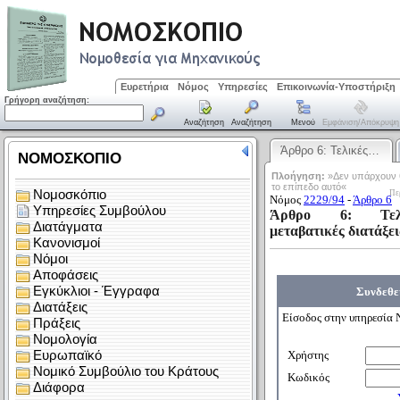
Ευρετήρια
Νόμος
Υπηρεσίες
Επικοινωνία-Υποστήριξη
Γρήγορη αναζήτηση:
Αναζήτηση
Αναζήτηση
Μενού
Εμφάνιση/απόκρυψη
Άρθρο 6: Τελικές…