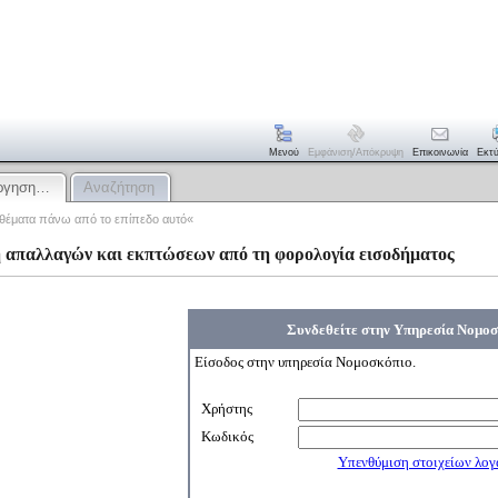
Μενού
Εμφάνιση/απόκρυψη
Επικοινωνία
Εκτ
άργηση…
Αναζήτηση