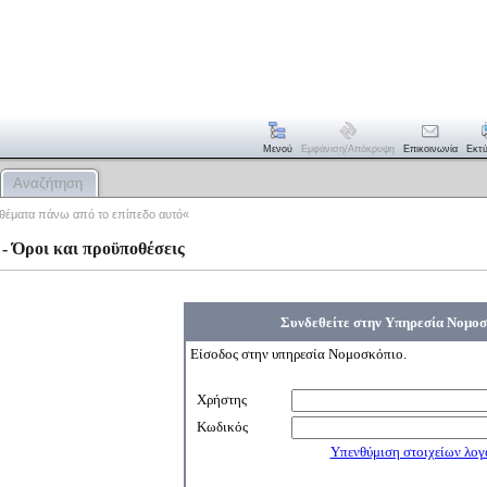
Μενού
Εμφάνιση/απόκρυψη
Επικοινωνία
Εκτ
Αναζήτηση