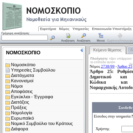
Ευρετήρια
Νόμος
Υπηρεσίες
Επικοινωνία-Υποστήριξη
Γρήγορη αναζήτηση:
Αναζήτηση
Αναζήτηση
Μενού
Εμφάνιση/απόκρυψη
Κείμενο θέματος
Α