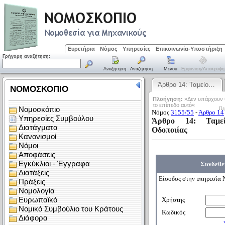
Ευρετήρια
Νόμος
Υπηρεσίες
Επικοινωνία-Υποστήριξη
Γρήγορη αναζήτηση:
Αναζήτηση
Αναζήτηση
Μενού
Εμφάνιση/απόκρυψη
Άρθρο 14: Ταμείο…