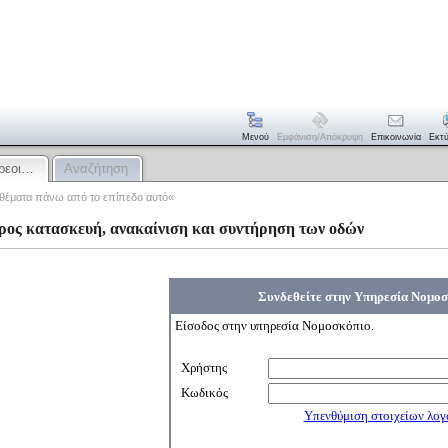
Μενού
Εμφάνιση/απόκρυψη
Επικοινωνία
Εκτ
ρεοι…
Αναζήτηση