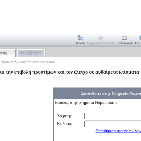
Μενού
Εμφάνιση/απόκρυψη
Επικοινωνία
Εκτ
ίσεις…
Αναζήτηση