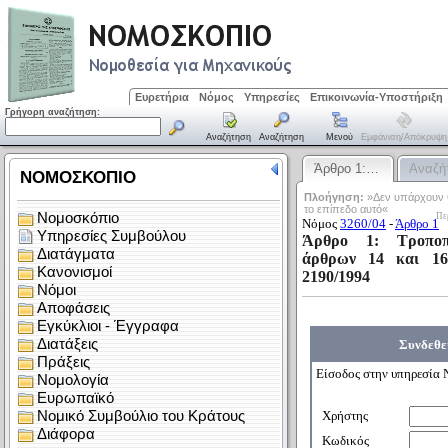
Ευρετήρια
Νόμος
Υπηρεσίες
Επικοινωνία-Υποστήριξη
Γρήγορη αναζήτηση:
Αναζήτηση
Αναζήτηση
Μενού
Εμφάνιση/απόκρυψη
Άρθρο 1:…
Αναζή