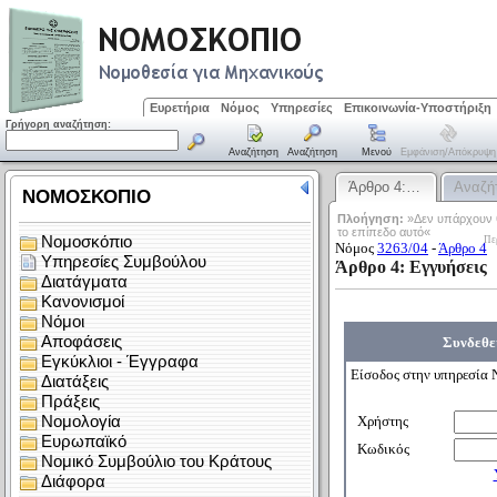
Ευρετήρια
Νόμος
Υπηρεσίες
Επικοινωνία-Υποστήριξη
Γρήγορη αναζήτηση:
Αναζήτηση
Αναζήτηση
Μενού
Εμφάνιση/απόκρυψη
Άρθρο 4:…
Αναζή