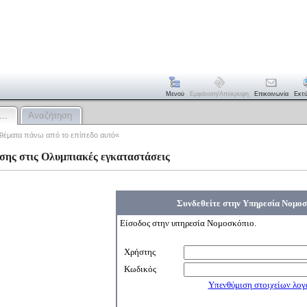
Μενού
Εμφάνιση/απόκρυψη
Επικοινωνία
Εκτ
α…
Αναζήτηση