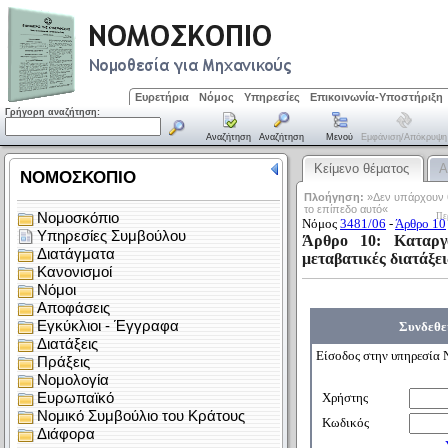
Ευρετήρια
Νόμος
Υπηρεσίες
Επικοινωνία-Υποστήριξη
Γρήγορη αναζήτηση:
Αναζήτηση
Αναζήτηση
Μενού
Εμφάνιση/απόκρυψη
Κείμενο θέματος
Α