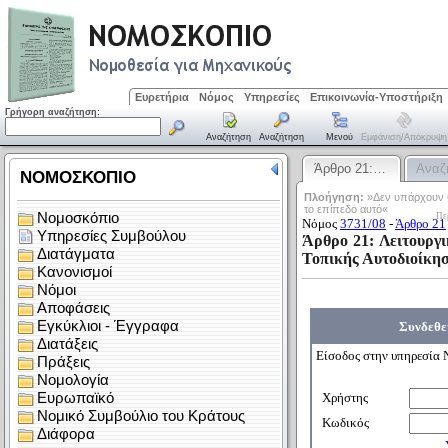
Ευρετήρια
Νόμος
Υπηρεσίες
Επικοινωνία-Υποστήριξη
Γρήγορη αναζήτηση:
Αναζήτηση
Αναζήτηση
Μενού
Εμφάνιση/απόκρυψη
Άρθρο 21:…
Αναζ