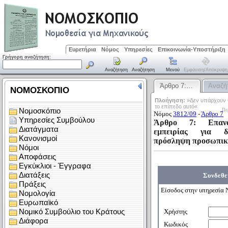
Ευρετήρια
Νόμος
Υπηρεσίες
Επικοινωνία-Υποστήριξη
Γρήγορη αναζήτηση:
Αναζήτηση
Αναζήτηση
Μενού
Εμφάνιση/απόκρυψη
Άρθρο 7:…
Αναζή