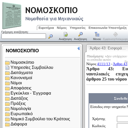
Ευρετήρια
Νόμος
Υπηρεσίες
Επικοινωνία-Υποστήριξη
Γρήγορη αναζήτηση:
Αναζήτηση
Αναζήτηση
Μενού
Εμφάνιση/απόκρυψη
Άρθρο 43: Εισφορά…