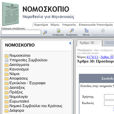
Ευρετήρια
Νόμος
Υπηρεσίες
Επικοινωνία-Υποστήριξη
Γρήγορη αναζήτηση:
Αναζήτηση
Αναζήτηση
Μενού
Εμφάνιση/απόκρυψη
Άρθρο 30:…
Αναζ