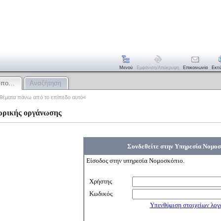
Μενού
Εμφάνιση/απόκρυψη
Επικοινωνία
Εκτ
τυπο…
Αναζήτηση