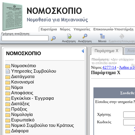
Ευρετήρια
Νόμος
Υπηρεσίες
Επικοινωνία-Υποστήριξη
Γρήγορη αναζήτηση:
Αναζήτηση
Αναζήτηση
Μενού
Εμφάνιση/απόκρυψη
Παράρτημα X
Ανα