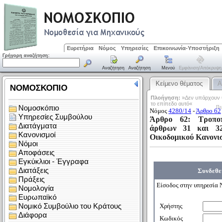
Ευρετήρια
Νόμος
Υπηρεσίες
Επικοινωνία-Υποστήριξη
Γρήγορη αναζήτηση:
Αναζήτηση
Αναζήτηση
Μενού
Εμφάνιση/απόκρυψη
Κείμενο θέματος
Α