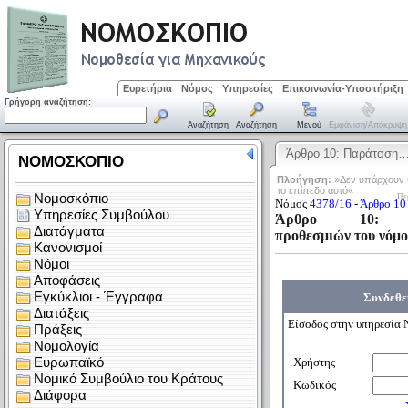
Ευρετήρια
Νόμος
Υπηρεσίες
Επικοινωνία-Υποστήριξη
Γρήγορη αναζήτηση:
Αναζήτηση
Αναζήτηση
Μενού
Εμφάνιση/απόκρυψη
Άρθρο 10: Παράταση