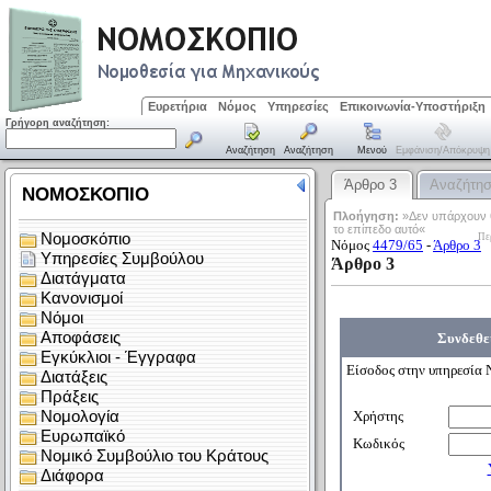
Ευρετήρια
Νόμος
Υπηρεσίες
Επικοινωνία-Υποστήριξη
Γρήγορη αναζήτηση:
Αναζήτηση
Αναζήτηση
Μενού
Εμφάνιση/απόκρυψη
Άρθρο 3
Αναζήτη