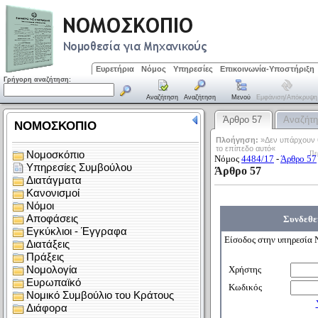
Ευρετήρια
Νόμος
Υπηρεσίες
Επικοινωνία-Υποστήριξη
Γρήγορη αναζήτηση:
Αναζήτηση
Αναζήτηση
Μενού
Εμφάνιση/απόκρυψη
Άρθρο 57
Αναζήτ