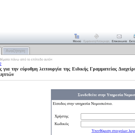
Μενού
Εμφάνιση/απόκρυψη
Επικοινωνία
Εκτ
Αναζήτηση