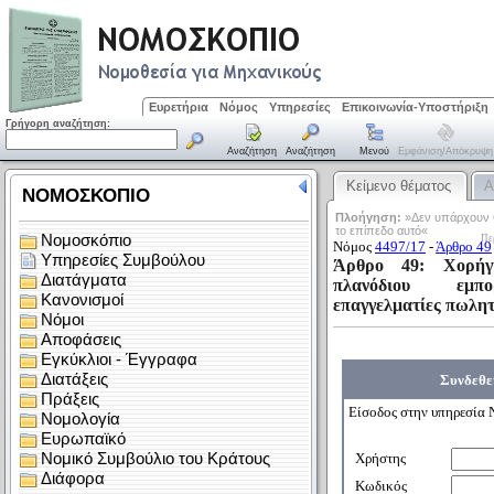
Ευρετήρια
Νόμος
Υπηρεσίες
Επικοινωνία-Υποστήριξη
Γρήγορη αναζήτηση:
Αναζήτηση
Αναζήτηση
Μενού
Εμφάνιση/απόκρυψη
Κείμενο θέματος
Α