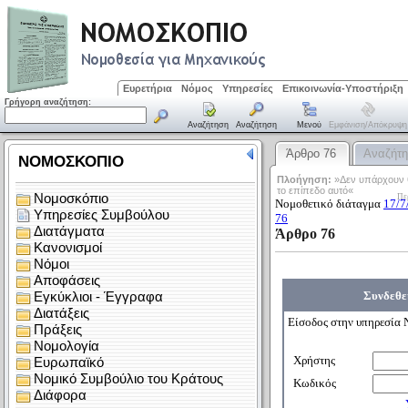
Ευρετήρια
Νόμος
Υπηρεσίες
Επικοινωνία-Υποστήριξη
Γρήγορη αναζήτηση:
Αναζήτηση
Αναζήτηση
Μενού
Εμφάνιση/απόκρυψη
Άρθρο 76
Αναζήτ