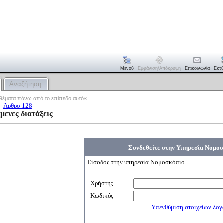
Μενού
Εμφάνιση/απόκρυψη
Επικοινωνία
Εκτ
Αναζήτηση