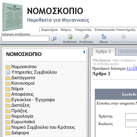
Ευρετήρια
Νόμος
Υπηρεσίες
Επικοινωνία-Υποστήριξη
Γρήγορη αναζήτηση:
Αναζήτηση
Αναζήτηση
Μενού
Εμφάνιση/απόκρυψη
Άρθρο 3
Αναζήτη