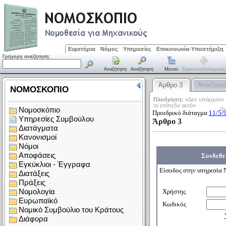
Ευρετήρια
Νόμος
Υπηρεσίες
Επικοινωνία-Υποστήριξη
Γρήγορη αναζήτηση:
Αναζήτηση
Αναζήτηση
Μενού
Εμφάνιση/απόκρυψη
Άρθρο 3
Αναζήτη