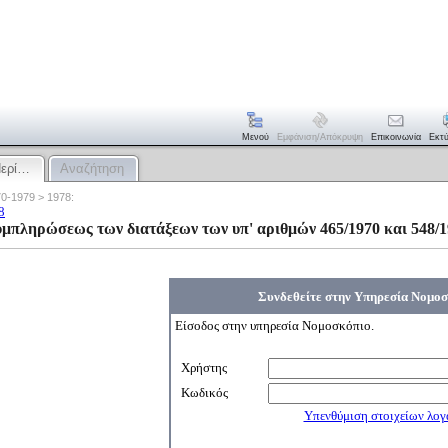
Μενού
Εμφάνιση/απόκρυψη
Επικοινωνία
Εκτ
Περί…
Αναζήτηση