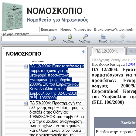
Ευρετήρια
Νόμος
Υπηρεσίες
Επικοινωνία-Υποστήριξη
Γρήγορη αναζήτηση:
Αναζήτηση
Αναζήτηση
Μενού
Εμφάνιση/απόκρυψη
ΠΔ 12/2004:…
Αν