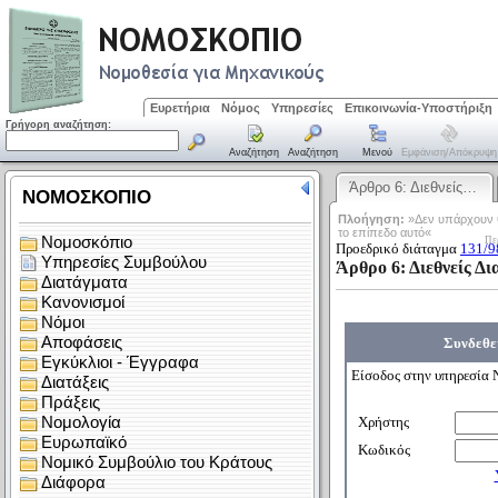
Ευρετήρια
Νόμος
Υπηρεσίες
Επικοινωνία-Υποστήριξη
Γρήγορη αναζήτηση:
Αναζήτηση
Αναζήτηση
Μενού
Εμφάνιση/απόκρυψη
Άρθρο 6: Διεθνείς…