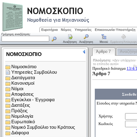
Ευρετήρια
Νόμος
Υπηρεσίες
Επικοινωνία-Υποστήριξη
Γρήγορη αναζήτηση:
Αναζήτηση
Αναζήτηση
Μενού
Εμφάνιση/απόκρυψη
Άρθρο 7
Αναζήτη