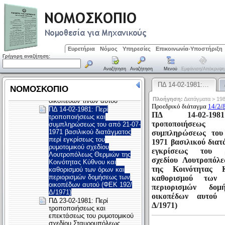
Ευρετήρια
Νόμος
Υπηρεσίες
Επικοινωνία-Υποστήριξη
Γρήγορη αναζήτηση:
Αναζήτηση
Αναζήτηση
Μενού
Εμφάνιση/απόκρυψη
ΠΔ 14-02-1981:…