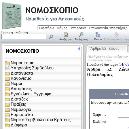
Ευρετήρια
Νόμος
Υπηρεσίες
Επικοινωνία-Υποστήριξη
Γρήγορη αναζήτηση:
Αναζήτηση
Αναζήτηση
Μενού
Εμφάνιση/απόκρυψη
Άρθρο 52: Ζώνες…