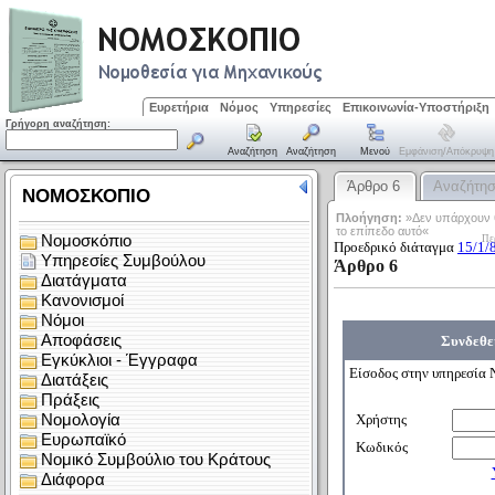
Ευρετήρια
Νόμος
Υπηρεσίες
Επικοινωνία-Υποστήριξη
Γρήγορη αναζήτηση:
Αναζήτηση
Αναζήτηση
Μενού
Εμφάνιση/απόκρυψη
Άρθρο 6
Αναζήτη