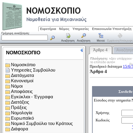
Ευρετήρια
Νόμος
Υπηρεσίες
Επικοινωνία-Υποστήριξη
Γρήγορη αναζήτηση:
Αναζήτηση
Αναζήτηση
Μενού
Εμφάνιση/απόκρυψη
Άρθρο 4
Αναζήτη